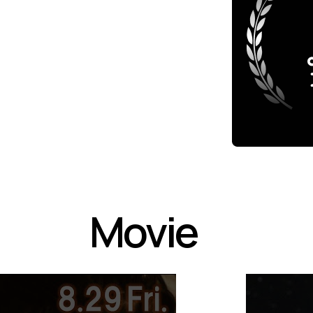
Movie
P
L
A