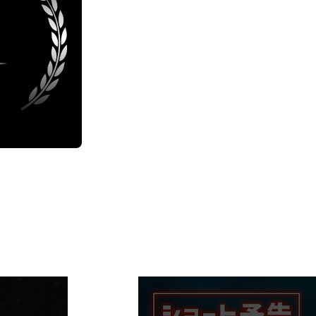
P
L
A