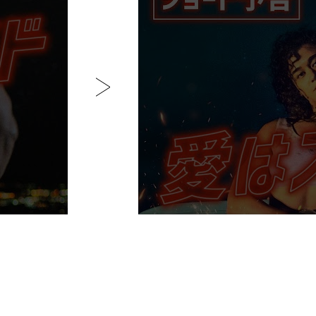
Y
M
O
V
I
E