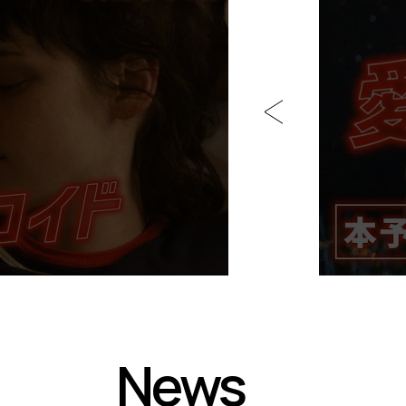
Y
M
O
V
I
E
News