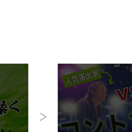
P
L
A
Y
M
O
V
I
E