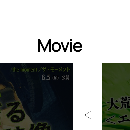
Movie
P
L
A
Y
M
O
V
I
E