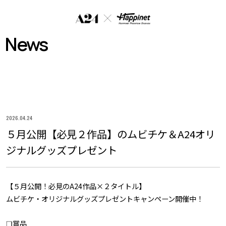
A
2
News
4
×
H
a
p
p
2026.04.24
i
５月公開【必見２作品】のムビチケ＆A24オリ
n
e
ジナルグッズプレゼント
t
P
h
【５月公開！必見のA24作品×２タイトル】
a
ムビチケ・オリジナルグッズプレゼントキャンペーン開催中！
n
t
❏賞品