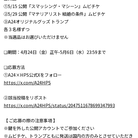
o
①5/15 公開『スマッシング・マシーン』ムビチケ
m
②5/29 公開『マテリアリスト 結婚の条件』ムビチケ
S
③A24オリジナルグッズ トランプ
t
各３名様ずつ
u
※当選品はお選びいただけません
d
i
❏期間：4月24日（金）正午-5月6日（水）23:59まで
o
s
❏応募方法
①A24×HPS公式Xをフォロー
https://x.com/A24HPS
②該当投稿をリポスト
https://x.com/A24HPS/status/2047511678699347993
【 ご応募の際の注意事項 】
※鍵を外した公開アカウントでご参加ください
※ムビチケ、トランプともに発送は国内の方のみとさせていただき