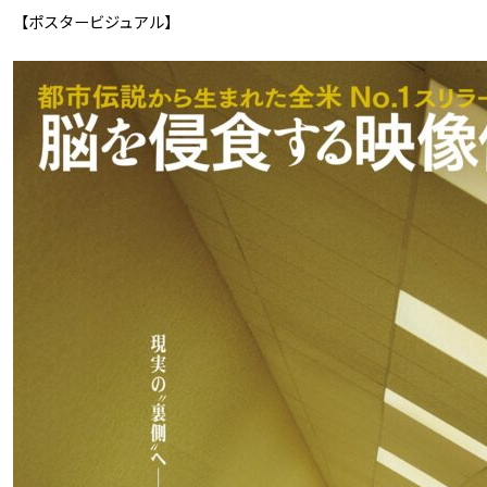
o
【ポスタービジュアル】
m
S
t
u
d
i
o
s