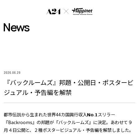
A
2
News
4
×
H
a
p
p
2026.06.29
i
『バックルームズ』邦題・公開日・ポスタービ
n
e
ジュアル・予告編を解禁
t
P
h
都市伝説から生まれた世界44カ国興行収入𝗡𝗼.𝟭スリラー
a
『Backrooms』の邦題が『バックルームズ』に決定。あわせて９
n
月４日公開と、２種ポスタービジュアル・予告編を解禁しました。
t